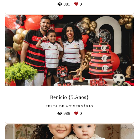
881
0
Benício {5.Anos}
FESTA DE ANIVERSÁRIO
986
0