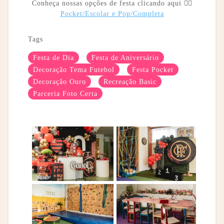
Conheça nossas opções de festa clicando aqui 👉🏼
Pocket/Escolar e Pop/Completa
Tags
Festa de Dia
Festa de Aniversário
Decoração Tema Futebol
Festa Pocket
Decoração Ouro
Recreação Basic
Parceria Foto Certa