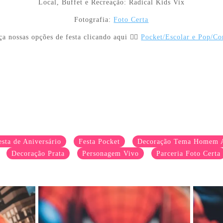
Local, Buffet e Recreação: Radical Kids Vix
Fotografia:
Foto Certa
a nossas opções de festa clicando aqui 👉🏼
Pocket/Escolar e Pop/Co
esta de Aniversário
Festa Pocket
Decoração Tema Homem 
Decoração Prata
Personagem Vivo
Parceria Foto Certa