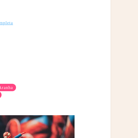
mpleta
Aranha