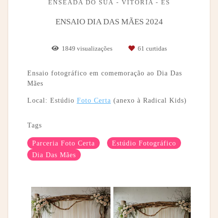
ENSEADA DO SUÁ - VITÓRIA - ES
ENSAIO DIA DAS MÃES 2024
1849
visualizações
61
curtidas
Ensaio fotográfico em comemoração ao Dia Das
Mães
Local: Estúdio
Foto Certa
(anexo à Radical Kids)
Tags
Parceria Foto Certa
Estúdio Fotográfico
Dia Das Mães