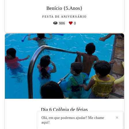
Benício {5.Anos}
FESTA DE ANIVERSÁRIO
986
0
Dia 6 Colônia de férias
Olá, em que podemos ajudar? Me chame
✕
COLÔNIA DE FÉRIAS
aqui!
903
0